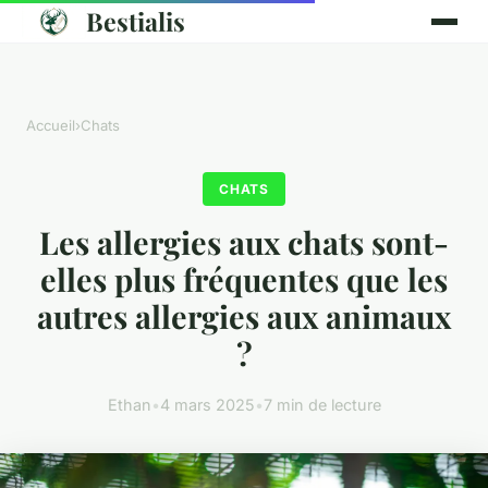
Bestialis
Accueil
›
Chats
CHATS
Les allergies aux chats sont-
elles plus fréquentes que les
autres allergies aux animaux
?
Ethan
•
4 mars 2025
•
7 min de lecture