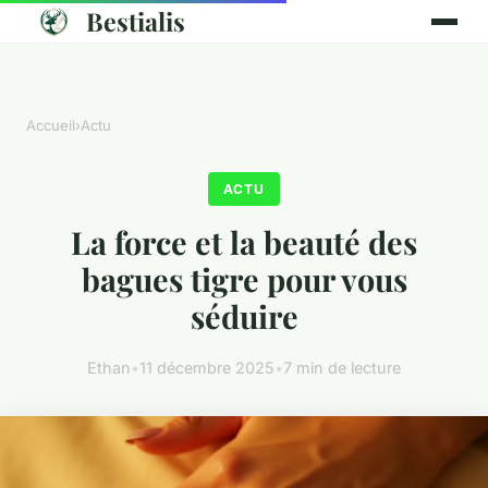
Bestialis
Accueil
›
Actu
ACTU
La force et la beauté des
bagues tigre pour vous
séduire
Ethan
•
11 décembre 2025
•
7 min de lecture